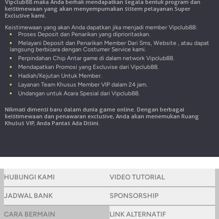
Vipclub88 maka Anda berhak mendapatkan segala bentuk program dan
keistimewaan yang akan menyempurnakan sistem pelayanan Super
Exclusive kami.
Keistimewaan yang akan Anda dapatkan jika menjadi member Vipclub88:
Proses Deposit dan Penarikan yang diprioritaskan.
Melayani Deposit dan Penarikan Member Dari Sms, Website , atau dapat
langsung berbicara dengan Costumer Service kami.
Perpindahan Chip Antar game di dalam network Vipclub88.
Mendapatkan Promosi yang Excluvise dari Vipclub88.
Hadiah/Kejutan Untuk Member.
Layanan Team Khusus Member VIP dalam 24 jam.
Undangan untuk Acara Spesial dari Vipclub88.
Nikmati dimensi baru dalam dunia game online. Dengan berbagai
keistimewaan dan penawaran exclusive, Anda akan menemukan Ruang
Khusus VIP, Anda Pantas Ada Disini.
HUBUNGI KAMI
VIDEO TUTORIAL
JADWAL BANK
SPONSORSHIP
CARA BERMAIN
LINK ALTERNATIF