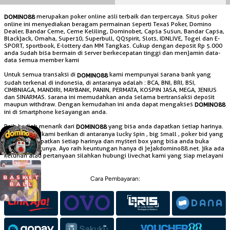
merupakan poker online asli terbaik dan terpercaya. Situs poker
DOMINO88
online ini menyediakan beragam permainan seperti Texas Poker, Domino
Dealer, Bandar Ceme, Ceme Keliling, Dominobet, Capsa Susun, Bandar Capsa,
Blackjack, Omaha, Super10, Superbull, QQspirit, Slots, IDNLIVE, Togel dan E-
SPORT, sportbook, E-lottery dan MM Tangkas. Cukup dengan deposit Rp 5.000
anda sudah bisa bermain di server berkecepatan tinggi dan menjamin data-
data semua member kami
Untuk semua transaksi di
kami mempunyai sarana bank yang
DOMINO88
sudah terkenal di indonesia, di antaranya adalah : BCA, BNI, BRI, BSI,
CIMBNIAGA, MANDIRI, MAYBANK, PANIN, PERMATA, KOSPIN JASA, MEGA, JENIUS
dan SINARMAS. sarana ini memudahkan anda selama bertransaksi deposit
maupun withdraw. Dengan kemudahan ini anda dapat mengakses
DOMINO88
ini di smartphone kesayangan anda.
Raih hadiah menarik dari
yang bisa anda dapatkan setiap harinya.
DOMINO88
Hadiah yang kami berikan di antaranya lucky spin , big small , poker bid yang
bisa anda dapatkan setiap harinya dan mysteri box yang bisa anda buka
setiap minggunya. Ayo raih keuntungan hanya di jejakdomino88.net. jika ada
keluhan atau pertanyaan silahkan hubungi livechat kami yang siap melayani
anda.
Cara Pembayaran: