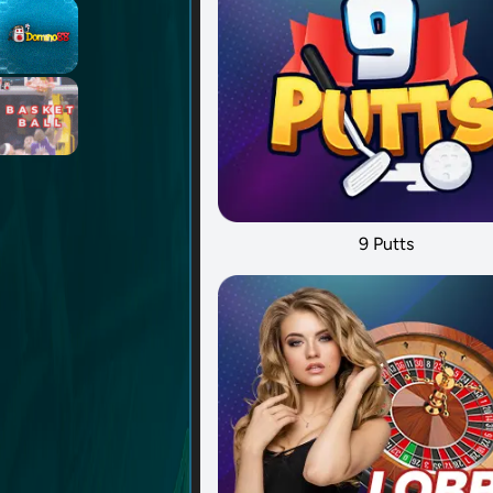
9 Putts