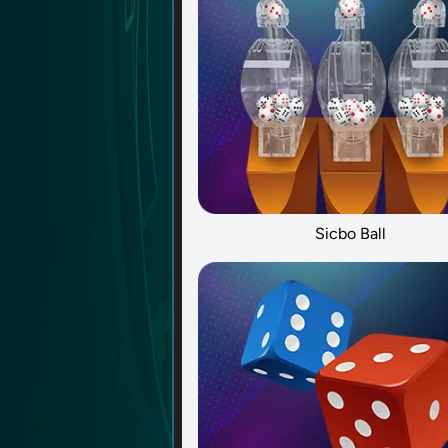
Sicbo Ball