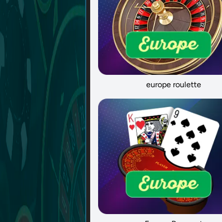
europe roulette