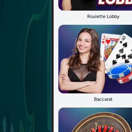
Roulette Lobby
Baccarat