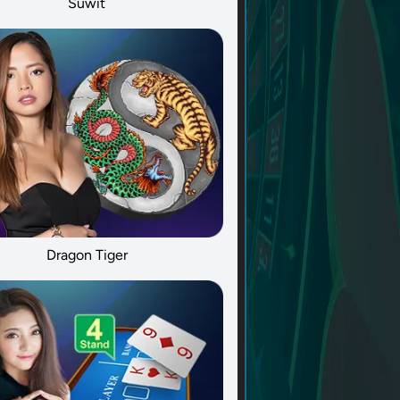
Suwit
Dragon Tiger