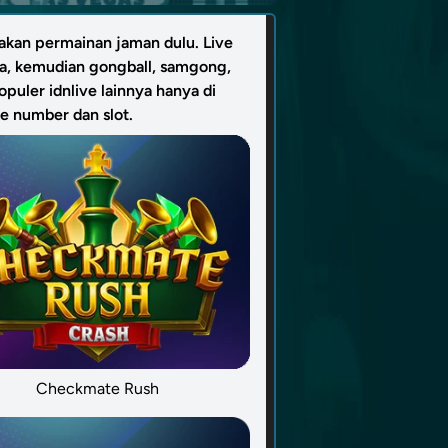
akan permainan jaman dulu. Live
a, kemudian gongball, samgong,
puler idnlive lainnya hanya di
e number dan slot.
Checkmate Rush