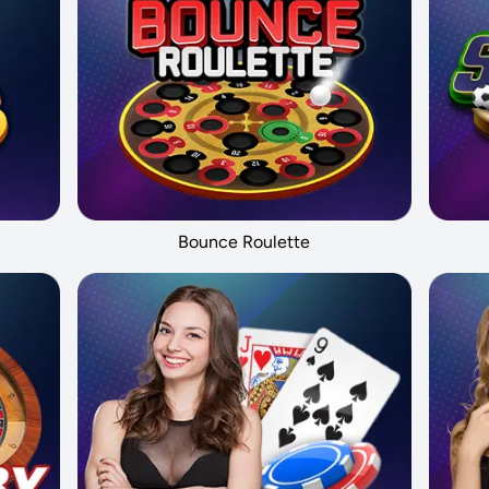
Bounce Roulette