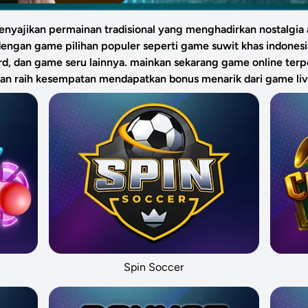
yajikan permainan tradisional yang menghadirkan nostalgia 
engan game pilihan populer seperti game suwit khas indonesi
iard, dan game seru lainnya. mainkan sekarang game online terpo
n raih kesempatan mendapatkan bonus menarik dari game liv
Spin Soccer