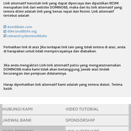
Link alternatif haruslah link yang dapat dipercaya dan dipastikan RESMI
merupakan link dari website DOMINO88, maka dari itu link alternatif yang
tertera disini adalah link yang benar, tepat dan Resmi. Link alternatif
tersebut adalah
☑️
dom88win.com
☑️
d0m1no88life.org
☑️
rebrand.ly/domino88oke
Perhatikan link di atas jika terdapat link lain yang tidak tertera di atas, anda
di harapakan untuk tidak mempercayainya dan diabaikan.
Jika anda mengakses Link-link alternatif palsu yang mengatasnamakan
DOMINO88 maka kami tidak akan bertanggung jawab atas tindak
kecurangan dan penipuan didalamnya.
Harap diperhatikan link alternatif kami adalah yang tertera diatas. Terima
kasih.
HUBUNGI KAMI
VIDEO TUTORIAL
JADWAL BANK
SPONSORSHIP